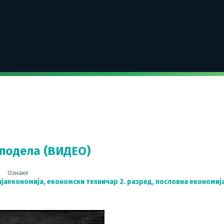
 подела (ВИДЕО)
Ознаке
ја
економија
,
економски техничар 2. разред
,
пословна економиј