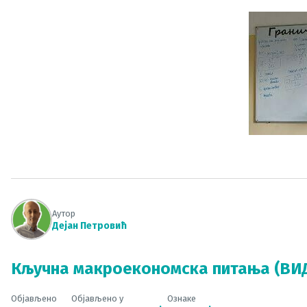
Аутор
Дејан Петровић
Кључна макроекономска питања (ВИ
Објављено
Објављено у
Ознаке