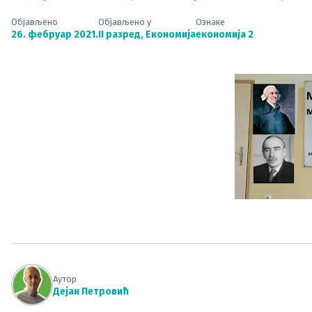
Објављено
Објављено у
Ознаке
26. фебруар 2021.
II разред
,
Економија
економија 2
Аутор
Дејан Петровић