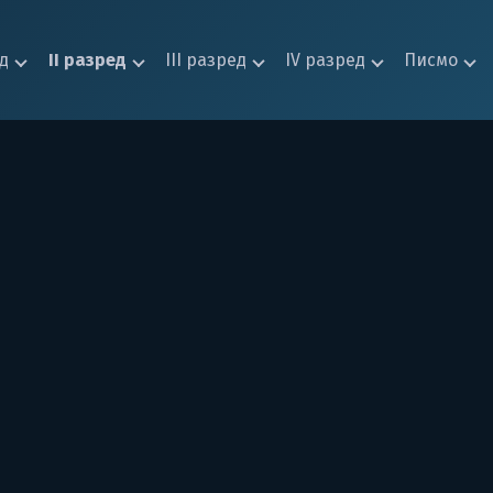
ед
II разред
III разред
IV разред
Писмо