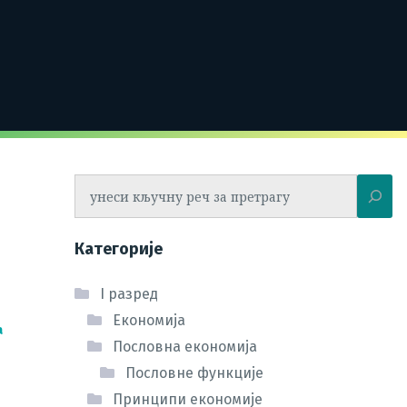
Претрага
Категорије
I разред
Економија
а
Пословна економија
Пословне функције
Принципи економије