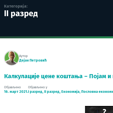
Категорија:
II разред
Аутор
Дејан Петровић
Калкулације цене коштања – Појам и
Објављено
Објављено у
16. март 2021.
I разред
,
II разред
,
Економија
,
Пословна економи