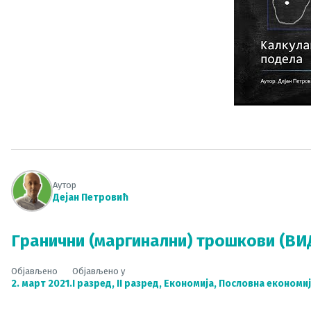
Аутор
Дејан Петровић
Гранични (маргинални) трошкови (ВИ
Објављено
Објављено у
2. март 2021.
I разред
,
II разред
,
Економија
,
Пословна економи