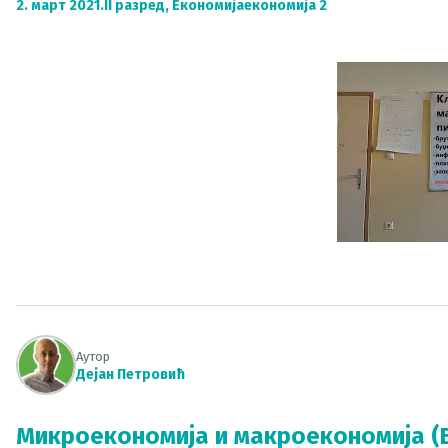
2. март 2021.
II разред
,
Економија
економија 2
Аутор
Дејан Петровић
Микроекономија и макроекономија (