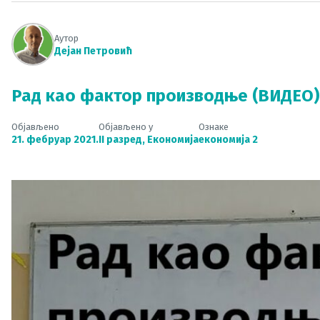
Аутор
Дејан Петровић
Рад као фактор производње (ВИДЕО)
Објављено
Објављено у
Ознаке
21. фебруар 2021.
II разред
,
Економија
економија 2