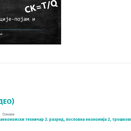
ДЕО)
Ознаке
ја
економски техничар 2. разред
,
пословна економија 2
,
трошков