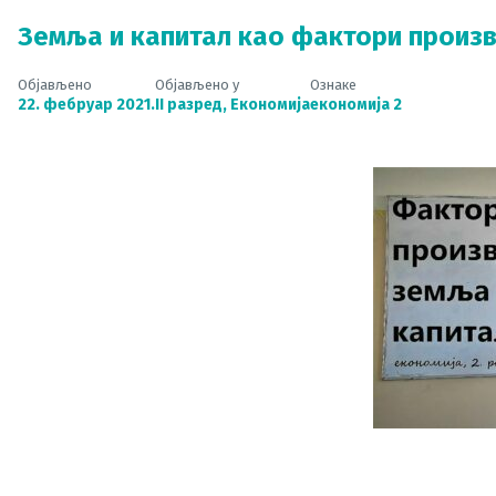
Земља и капитал као фактори произ
Објављено
Објављено у
Ознаке
22. фебруар 2021.
II разред
,
Економија
економија 2