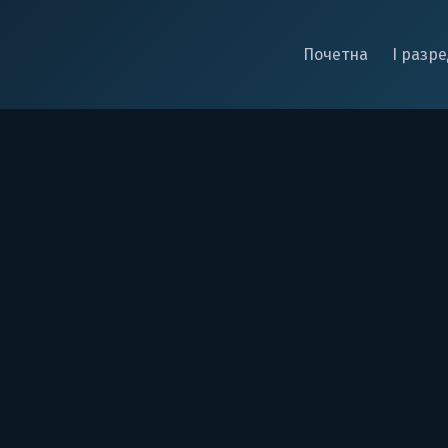
Почетна
I разр
у