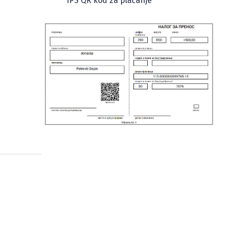
IPS QR kod za plaćanje