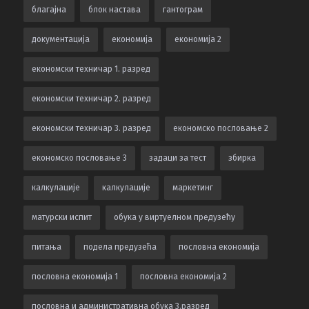
благајна
блок настава
гантограм
документација
економија
економија 2
економски техничар 1. разред
економски техничар 2. разред
економски техничар 3. разред
економско пословање 2
економско пословање 3
задаци за тест
збирка
калкулацијe
калкулације
маркетинг
матурски испит
обука у виртуелном предузећу
питања
подела предузећа
пословна економија
пословна економија 1
пословна економија 2
пословна и административна обука 3.разред