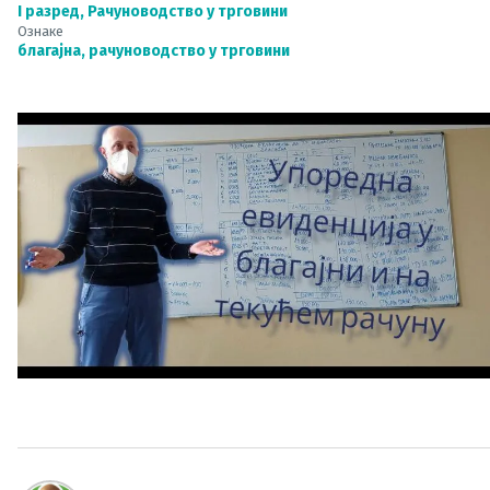
I разред
,
Рачуноводство у трговини
Ознаке
благајна
,
рачуноводство у трговини