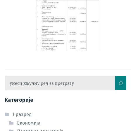
Претрага
Категорије
I разред
Економија