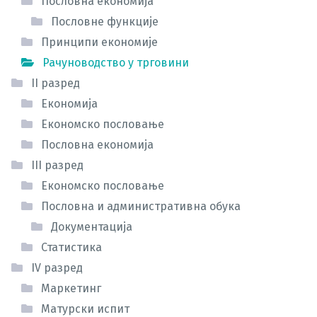
Пословна економија
Пословне функције
Принципи економије
Рачуноводство у трговини
II разред
Економија
Економско пословање
Пословна економија
III разред
Економско пословање
Пословна и административна обука
Документација
Статистика
IV разред
Маркетинг
Матурски испит