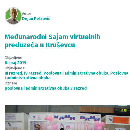
Autor
Dejan Petrović
Međunarodni Sajam virtuelnih
preduzeća u Kruševcu
Objavljeno
8. maj 2019.
Objavljeno u
III razred
,
IV razred
,
Poslovna i administrativna obuka
,
Poslovna
i administrativna obuka
Oznake
poslovna i administrativna obuka 3.razred