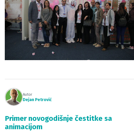
Autor
Dejan Petrović
Primer novogodišnje čestitke sa
animacijom