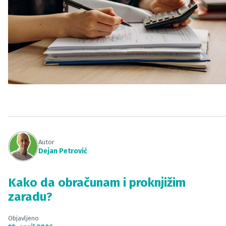
Autor
Dejan Petrović
Kako da obračunam i proknjižim
zaradu?
Objavljeno