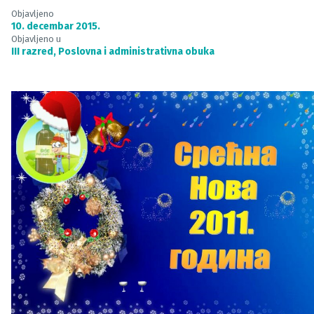
Objavljeno
10. decembar 2015.
Objavljeno u
III razred
,
Poslovna i administrativna obuka