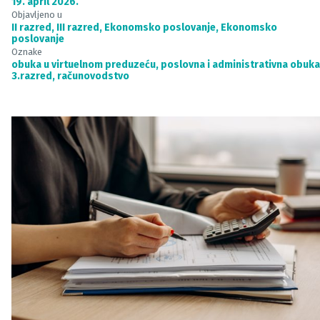
19. april 2026.
Objavljeno u
II razred
,
III razred
,
Ekonomsko poslovanje
,
Ekonomsko
poslovanje
Oznake
obuka u virtuelnom preduzeću
,
poslovna i administrativna obuka
3.razred
,
računovodstvo