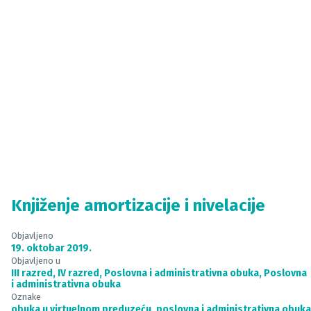
Knjiženje amortizacije i nivelacije
Objavljeno
19. oktobar 2019.
Objavljeno u
III razred
,
IV razred
,
Poslovna i administrativna obuka
,
Poslovna
i administrativna obuka
Oznake
obuka u virtuelnom preduzeću
,
poslovna i administrativna obuka