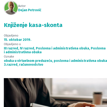
Autor
Dejan Petrović
Knjiženje kasa-skonta
Objavljeno
15. oktobar 2019.
Objavljeno u
III razred
,
IV razred
,
Poslovna i administrativna obuka
,
Poslovna
i administrativna obuka
Oznake
obuka u virtuelnom preduzeću
,
poslovna i administrativna obuka
3.razred
,
računovodstvo