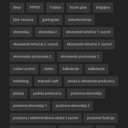
Ideja
PPPDV
Tražnja
biznis plan
blagajna
blok nastava
gantogram
dokumentacija
ekonomija
ekonomija 2
ekonomski tehničar 1. razred
ekonomski tehničar 2. razred
ekonomski tehničar 3. razred
ekonomsko poslovanje 2
ekonomsko poslovanje 3
zadaci za test
zbirka
kalkulacije
kalkulacije
marketing
maturski ispit
obuka u virtuelnom preduzeću
pitanja
podela preduzeća
poslovna ekonomija
poslovna ekonomija 1
poslovna ekonomija 2
poslovna i administrativna obuka 3.razred
poslovne funkcije