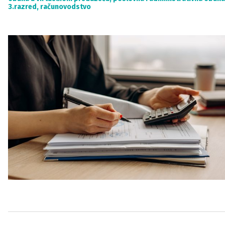
3.razred
,
računovodstvo