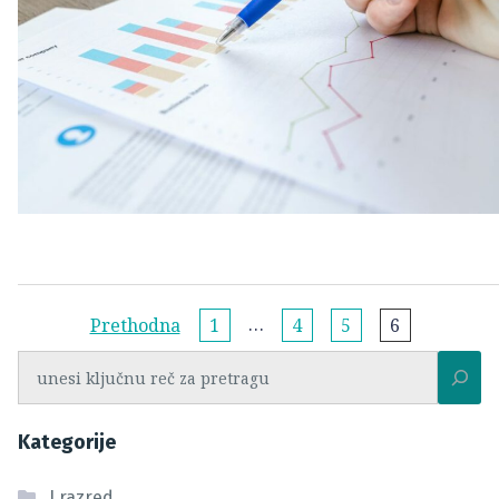
Navigacija
…
Prethodna
1
4
5
6
po
Pretraga
stranici
Kategorije
I razred