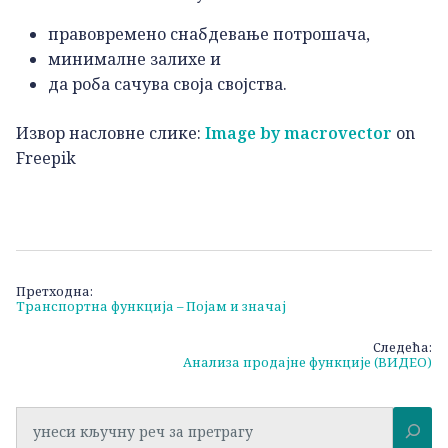
правовремено снабдевање потрошача,
минималне залихе и
да роба сачува своја својства.
Извор насловне слике:
Image by macrovector
on
Freepik
Кретање
Претходна:
Транспортна функција – Појам и значај
чланка
Следећа:
Анализа продајне функције (ВИДЕО)
Претрага