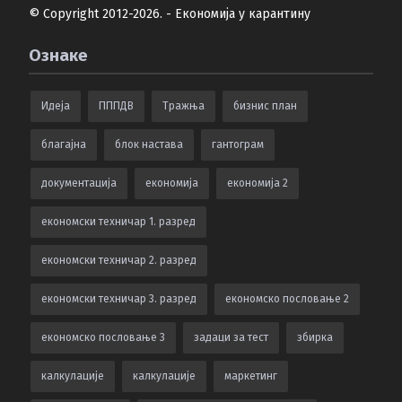
© Copyright 2012-2026. - Економија у карантину
Ознаке
Идеја
ПППДВ
Тражња
бизнис план
благајна
блок настава
гантограм
документација
економија
економија 2
економски техничар 1. разред
економски техничар 2. разред
економски техничар 3. разред
економско пословање 2
економско пословање 3
задаци за тест
збирка
калкулацијe
калкулације
маркетинг