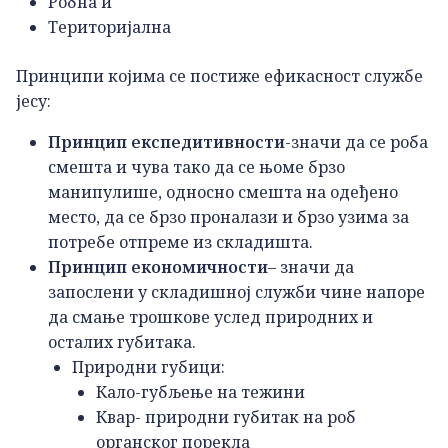
Робна и
Територијална
Принципи којима се постиже ефикасност службе
јесу:
Принцип експедитивности
-значи да се роба
смешта и чува тако да се њоме брзо
манипулише, односно смешта на одеђено
место, да се брзо проналази и брзо узима за
потребе отпреме из складишта.
Принцип економичности
– значи да
запослени у складишној служби чине напоре
да смање трошкове услед природних и
осталих губитака.
Природни губици:
Кало-губљење на тежини
Квар- природни губитак на роб
органског порекла