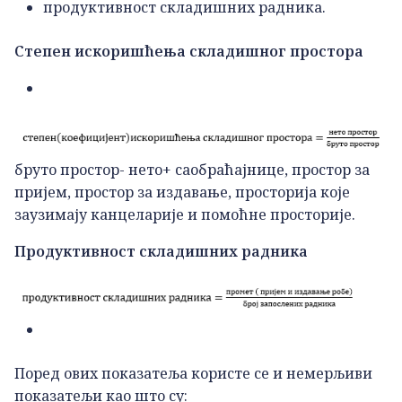
продуктивност складишних радника.
Степен искоришћења складишног простора
бруто простор- нето+ саобраћајнице, простор за
пријем, простор за издавање, просторија које
заузимају канцеларије и помоћне просторије.
Продуктивност складишних радника
Поред ових показатеља користе се и немерљиви
показатељи као што су: