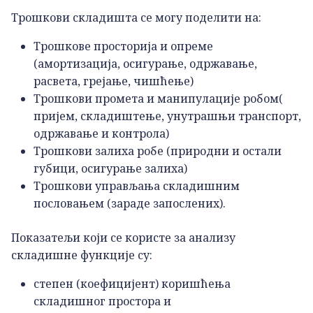
Трошкови складишта се могу поделити на:
Трошкове просторија и опреме
(амортизација, осигурање, одржавање,
расвета, грејање, чишћење)
Трошкови промета и манипулације робом(
пријем, складиштење, унутрашњи транспорт,
одржавање и контрола)
Трошкови залиха робе (природни и остали
губици, осигурање залиха)
Трошкови управљања складишним
пословањем (зараде запослених).
Показатељи који се користе за анализу
складишне функције су:
степен (коефицијент) коришћења
складишног простора и