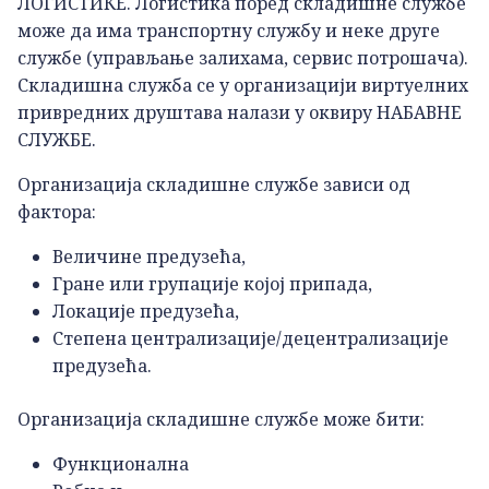
ЛОГИСТИКЕ. Логистика поред складишне службе
може да има транспортну службу и неке друге
службе (управљање залихама, сервис потрошача).
Складишна служба се у организацији виртуелних
привредних друштава налази у оквиру НАБАВНЕ
СЛУЖБЕ.
Организација складишне службе зависи од
фактора:
Величине предузећа,
Гране или групације којој припада,
Локације предузећа,
Степена централизације/децентрализације
предузећа.
Организација складишне службе може бити:
Функционална