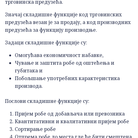
трговинска предузећа.
Значај складишне функције код трговинских
предузећа везан је за продају, а код производних
предузећа за функцију производње.
Задаци складишне функције су:
Омогућава економичност набавке,
Чување и заштита робе од оштећења и
губитака и
Побољшање употребних карактеристика
производа.
Послови складишне функције су:
Пријем робе од добављача или превозника
Квантитативни и квалитативни пријем робе
Сортирање робе
Отпрема робе до места где ће бити смештена