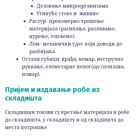
Деловање микроорганизама
Угинуће стоке и живине
Растур- прекомерно трошење
материјала (расипање, разливање,
цурење, топљење)
Лом- механички удес који доводи до
разбијања.
Остали губици: крађа, немар, нестручно
руквање, елеметарне непогоде (поплава,
пожар).
Пријем и издавање робе из
складишта
Складишни токови су кретање материјала и робе
до складишта, у складишту и од складишта до
места потрошње.