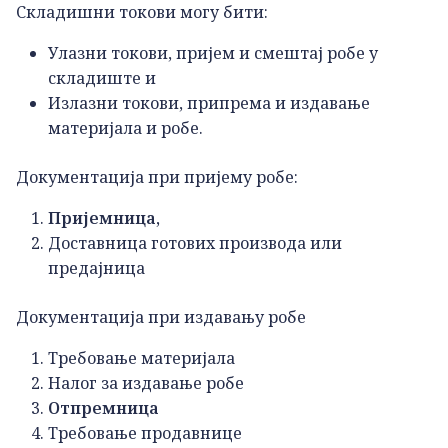
Складишни токови могу бити:
Улазни токови, пријем и смештај робе у
складиште и
Излазни токови, припрема и издавање
материјала и робе.
Документација при пријему робе:
Пријемница,
Доставница готових производа или
предајница
Документација при издавању робе
Требовање материјала
Налог за издавање робе
Отпремница
Требовање продавнице