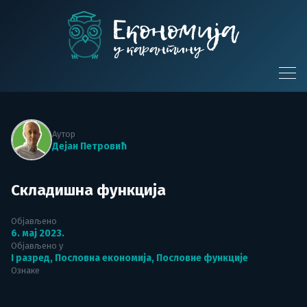
Skip
to
content
Економија у
карантину
Аутор
Дејан Петровић
Складишна функција
Објављено
6. мај 2023.
Објављено у
I разред
,
Пословна економија
,
Пословне функције
Ознаке