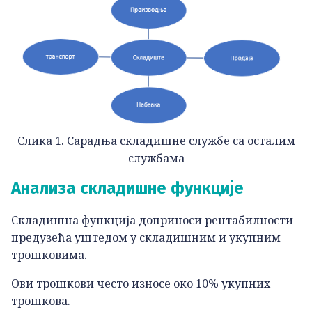
Слика 1. Сарадња складишне службе са осталим
службама
Анализа складишне функције
Складишна функција доприноси рентабилности
предузећа уштедом у складишним и укупним
трошковима.
Ови трошкови често износе око 10% укупних
трошкова.