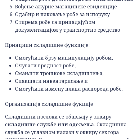
Вођење ажурне магацинске евиденције
Одабир и паковање робе за испоруку
Отпрема робе са припадајућом
документацијом у транспортно средство
Принципи складишне функције:
Омогућити брзу манипулацију робом,
Очувати вредност робе,
Смањити трошкове складиштења,
Олакшати инвентарисање и
Омогућити измену плана распореда робе.
Организација складишне фукције
Складишни послови се обављају у оквиру
складишне службе или одељења
. Складишна
служба се углавном налази у оквиру сектора