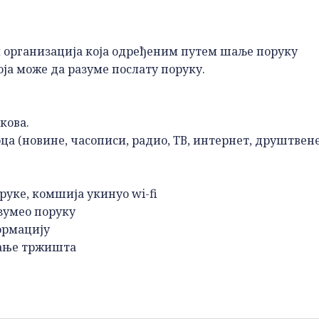
 организација која одређеним путем шаље поруку
ја може да разуме послату поруку.
кова.
а (новине, часописи, радио, ТВ, интернет, друштвен
уке, комшија укинуо wi-fi
зумео поруку
ормацију
вање тржишта