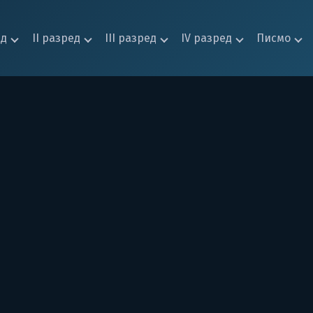
ед
II разред
III разред
IV разред
Писмо