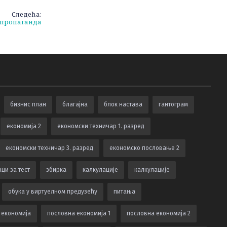
Следећа:
 пропаганда
бизнис план
благајна
блок настава
гантограм
економија 2
економски техничар 1. разред
економски техничар 3. разред
економско пословање 2
ци за тест
збирка
калкулацијe
калкулације
обука у виртуелном предузећу
питања
 економија
пословна економија 1
пословна економија 2