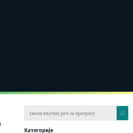
Претрага
и
Категорије