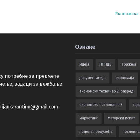
Економска
Ознаке
Идеја
ПППДВ
Тражња
су потребне за предмете
документација
економија
учење, задаци за вежбање
економски техничар 2. разред
економско пословање 3
зада
ijaukarantinu@gmail.com
маркетинг
матурски испит
подела предузећа
пословна