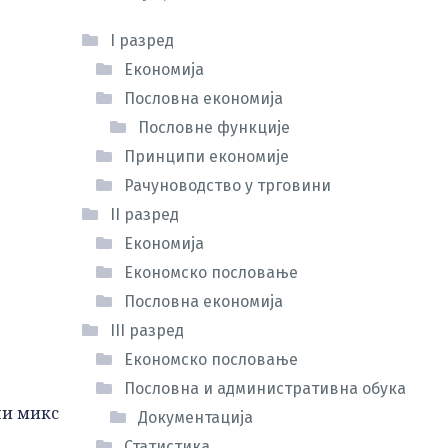
I разред
Економија
Пословна економија
Пословне функције
Принципи економије
Рачуноводство у трговини
II разред
Економија
Економско пословање
Пословна економија
III разред
Економско пословање
Пословна и административна обука
ни микс
Документација
Статистика