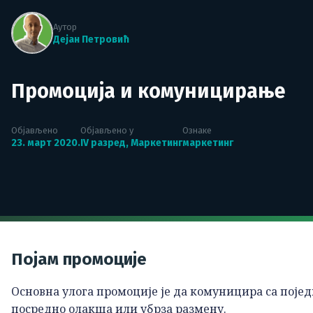
Аутор
Дејан Петровић
Промоција и комуницирање
Објављено
Објављено у
Ознаке
23. март 2020.
IV разред
,
Маркетинг
маркетинг
Појам промоције
Основна улога промоције је да комуницира са поје
посредно олакша или убрза размену.