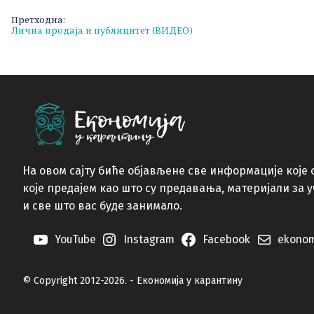
Претходна:
Кретање
Лична продаја и публицитет (ВИДЕО)
чланка
На овом сајту биће објављене све информације које 
које предајем као што су предавања, материјали за 
и све што вас буде занимало.
YouTube
Instagram
Facebook
ekonom
© Copyright 2012-2026. - Економија у карантину