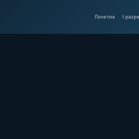
Почетна
I разр
у