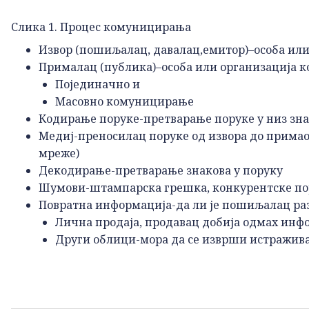
Слика 1. Процес комуницирања
Извор (пошиљалац, давалац,емитор)–особа или
Прималац (публика)–особа или организација ко
Појединачно и
Масовно комуницирање
Кодирање поруке-претварање поруке у низ зна
Медиј-преносилац поруке од извора до примаоц
мреже)
Декодирање-претварање знакова у поруку
Шумови-штампарска грешка, конкурентске пор
Повратна информација-да ли је пошиљалац ра
Лична продаја, продавац добија одмах инф
Други облици-мора да се изврши истражи