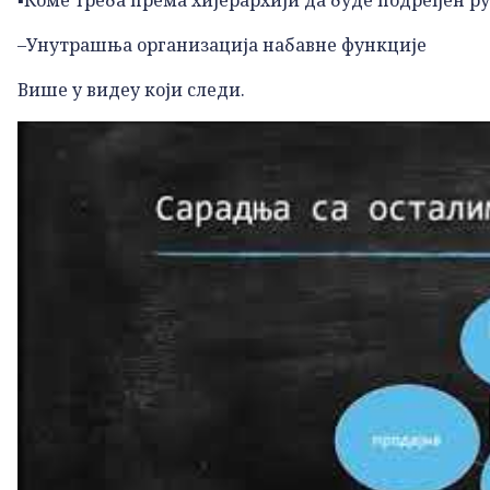
–Унутрашња организација набавне функције
Више у видеу који следи.