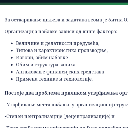
За остваривање циљева и задатака веома је битна
Организација набавке зависи од више фактора:
Величине и делатности предузећа,
Типова и карактеристика производње,
Извори, обим набавке
Обим и структура залиха
Ангажовање финансијских средстава
Примена технике и технологије.
Постоје два проблема приликом утврђивања орг
–Утврђивање места набавке у организационој стру
▪Степен централизације (децентрализације) и
▪Коме треба према хијерархији да буде подређен р