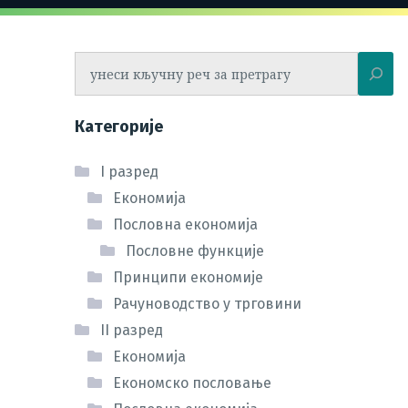
Претрага
Категорије
I разред
Економија
Пословна економија
Пословне функције
Принципи економије
Рачуноводство у трговини
II разред
Економија
Економско пословање