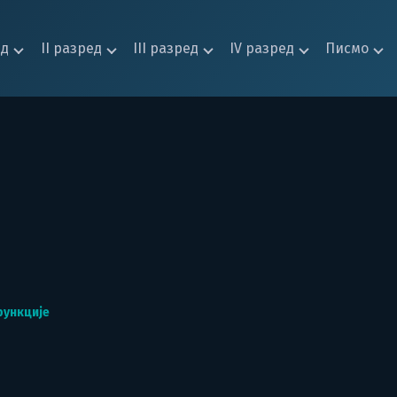
ед
II разред
III разред
IV разред
Писмо
функције