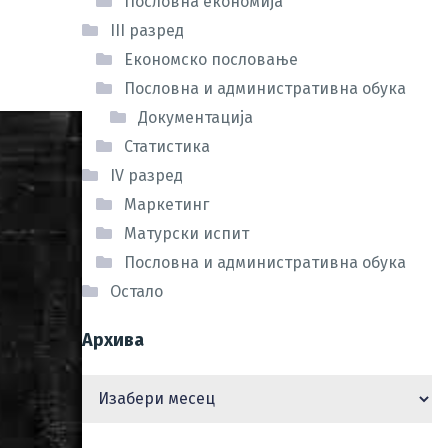
Пословна економија
III разред
Економско пословање
Пословна и административна обука
Документација
Статистика
IV разред
Маркетинг
Матурски испит
Пословна и административна обука
Остало
Архива