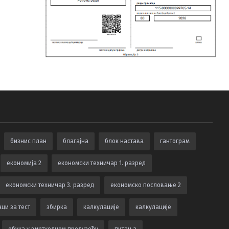
бизнис план
благајна
блок настава
гантограм
економија 2
економски техничар 1. разред
економски техничар 3. разред
економско пословање 2
ци за тест
збирка
калкулацијe
калкулације