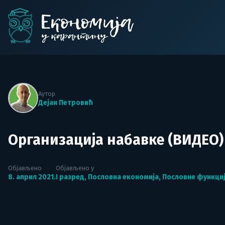
Skip
to
content
Економија у карантин
Аутор
Дејан Петровић
Организација набавке (ВИДЕО)
Објављено
Објављено у
8. април 2021.
I разред
,
Пословна економија
,
Пословне функци