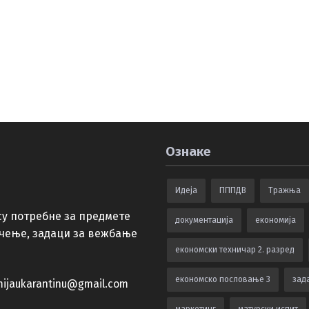
Ознаке
Идеја
ПППДВ
Тражња
су потребне за предмете
документација
економија
учење, задаци за вежбање
економски техничар 2. разред
економско пословање 3
зада
ijaukarantinu@gmail.com