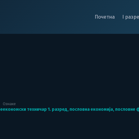
Почетна
I разр
у
Ознаке
је
економски техничар 1. разред
,
пословна економија
,
пословне 