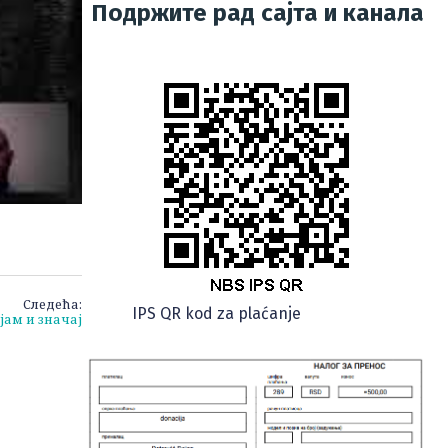
Подржите рад сајта и канала
Следећа:
IPS QR kod za plaćanje
јам и значај