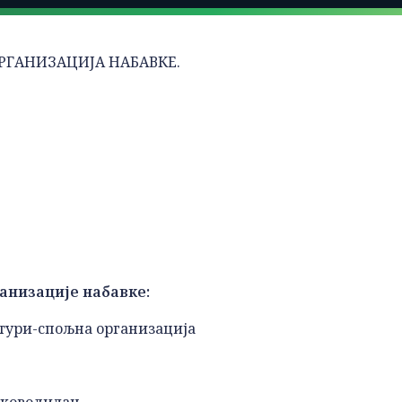
 ОРГАНИЗАЦИЈА НАБАВКЕ.
анизације набавке:
ктури-спољна организација
уководилац