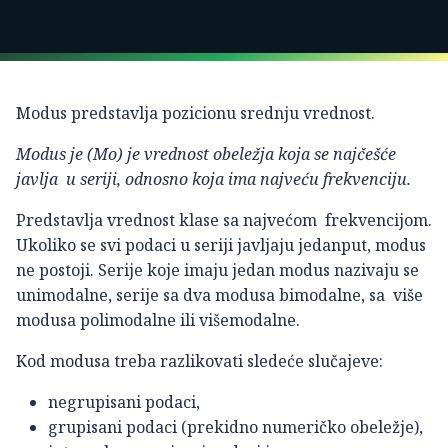
Modus predstavlja pozicionu srednju vrednost.
Modus je (Mo) je vrednost obeležja koja se najčešće
javlja u seriji, odnosno koja ima najveću frekvenciju.
Predstavlja vrednost klase sa najvećom frekvencijom.
Ukoliko se svi podaci u seriji javljaju jedanput, modus
ne postoji. Serije koje imaju jedan modus nazivaju se
unimodalne, serije sa dva modusa bimodalne, sa više
modusa polimodalne ili višemodalne.
Kod modusa treba razlikovati sledeće slučajeve:
negrupisani podaci,
grupisani podaci (prekidno numeričko obeležje),