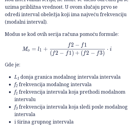
uzima približna vrednost. U ovom slučaju prvo se
odredi interval obeležja koji ima najveću frekvenciju
(modalni interval).
Modus se kod ovih serija računa pomoću formule:
2
−
1
f
f
M_o=l_1+\frac{f2-f1}{\left
=
+
⋅
M
l
i
1
o
(
2
−
1
)
+
(
2
−
3
)
f
f
f
f
Gde je:
L
donja granica modalnog intervala intervala
1
f
frekvencija modalnog intervala
2
f
frekvencija intervala koja prethodi modalnom
1
intervalu
f
frekvencija intervala koja sledi posle modalnog
3
intervala
i širina grupnog intervala