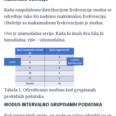
Kada raspolažemo distribucijom frekvencije modus se
određuje tako što nađemo maksimalnu frekvenciju.
Obeležje sa maksimalnom frekvencijom je modus.
Ovo je unimodalna serija. Kada bi imali dva bila bi
bimodalna, više – višemodalna.
Tabela 1. Određivanje modusa kod grupisanih
prekidnih podataka
MODUS INTERVALNO GRUPISANIH PODATAKA
Kod intervalnih serija, ne može se tačno odrediti pa se