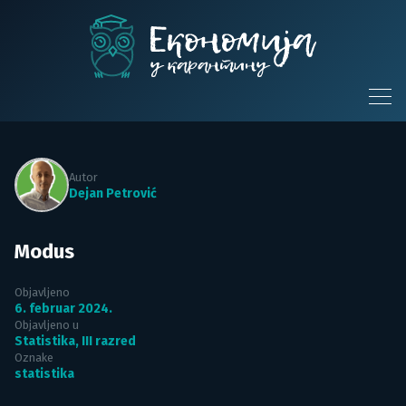
Skip
to
content
Ekonomija u
karantinu
Autor
Dejan Petrović
Modus
Objavljeno
6. februar 2024.
Objavljeno u
Statistika
,
III razred
Oznake
statistika