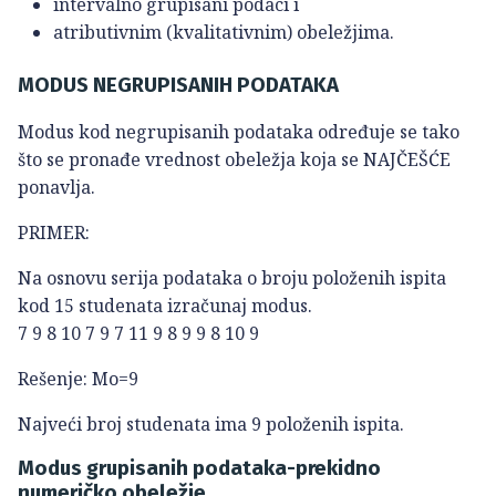
intervalno grupisani podaci i
atributivnim (kvalitativnim) obeležjima.
MODUS NEGRUPISANIH PODATAKA
Modus kod negrupisanih podataka određuje se tako
što se pronađe vrednost obeležja koja se NAJČEŠĆE
ponavlja.
PRIMER:
Na osnovu serija podataka o broju položenih ispita
kod 15 studenata izračunaj modus.
7 9 8 10 7 9 7 11 9 8 9 9 8 10 9
Rešenje: Mo=9
Najveći broj studenata ima 9 položenih ispita.
Modus grupisanih podataka-prekidno
numeričko obeležje