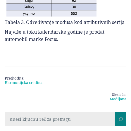
Tabela 3. Određivanje modusa kod atributivnih serija
Najviše u toku kalendarske godine je prodat
automobil marke Focus.
Kretanje
Prethodna:
Harmonijska sredina
članka
Sledeća:
Medijana
Pretraga