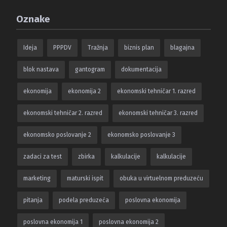
Oznake
Ideja
PPPDV
Tražnja
biznis plan
blagajna
blok nastava
gantogram
dokumentacija
ekonomija
ekonomija 2
ekonomski tehničar 1. razred
ekonomski tehničar 2. razred
ekonomski tehničar 3. razred
ekonomsko poslovanje 2
ekonomsko poslovanje 3
zadaci za test
zbirka
kalkulacije
kalkulacije
marketing
maturski ispit
obuka u virtuelnom preduzeću
pitanja
podela preduzeća
poslovna ekonomija
poslovna ekonomija 1
poslovna ekonomija 2