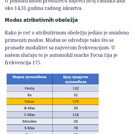
U posmatranom preduzeću najveći broj radnika ima
oko 14,31 godina radnog iskustva.
Modus atributivnih obeležja
Kako je reč o atributivnom obeležju jedino je smisleno
primeniti modus. Modus se određuje tako što se
pronađe modalitet sa najvećom frekvencijom. U
našem slučaju to je automobil marke Focus čija je
frekvencija 175.