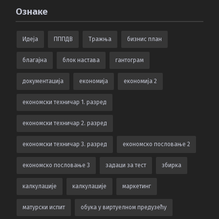
Ознаке
Идеја
ПППДВ
Тражња
бизнис план
благајна
блок настава
гантограм
документација
економија
економија 2
економски техничар 1. разред
економски техничар 2. разред
економски техничар 3. разред
економско пословање 2
економско пословање 3
задаци за тест
збирка
калкулацијe
калкулације
маркетинг
матурски испит
обука у виртуелном предузећу