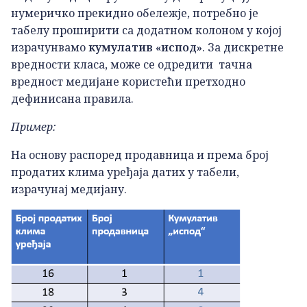
нумеричко прекидно обележје, потребно је
табелу проширити са додатном колоном у којој
израчунвамо
кумулатив «испод»
. За дискретне
вредности класа, може се одредити тачна
вредност медијане користећи претходно
дефинисана правила.
Пример:
На основу распоред продавница и према број
продатих клима уређаја датих у табели,
израчунај медијану.