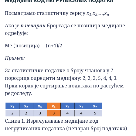
МЕДИЈАНА КОД НЕГРУПИСАНИХ ПОДАТКА
Посматрамо статистичку серију
x
,
x
,…,
x
1
2
n
Ако је
n непаран
број тада се позиција медијане
одређује:
Mе (позиција) = (n+1)/2
Пример:
За статистичке податке о броју чланова у 7
породица одредити медијану: 2, 3, 2, 5, 4, 4, 3.
Први корак је сортирање података по растућем
редоследу.
Слика 1. Израчунавање медијане код
негруписаних података (непаран број података)