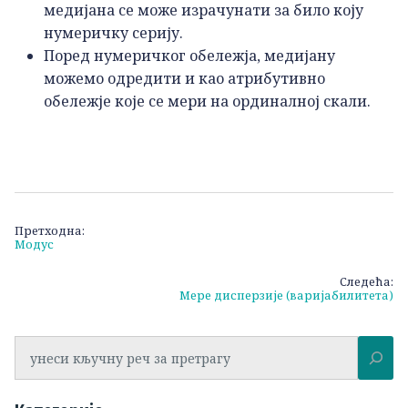
медијана се може израчунати за било коју
нумеричку серију.
Поред нумеричког обележја, медијану
можемо одредити и као атрибутивно
обележје које се мери на ординалној скали.
Кретање
Претходна:
Модус
чланка
Следећа:
Мере дисперзије (варијабилитета)
Претрага