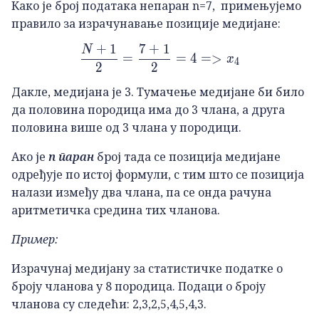
Како је број података непаран n=7, примењујемо
правило за израчунавање позиције медијане:
+
1
7
+
1
N
\frac{N+1}{2}=\frac{7
=
=
4
=>
x
4
2
2
Дакле, медијана је 3. Тумачење медијане би било
да половина породица има до 3 члана, а друга
половина више од 3 члана у породици.
Ако је
n паран
број тада се позиција медијане
одређује по истој формули, с тим што се позиција
налази између два члана, па се онда рачуна
аритметичка средина тих чланова.
Пример:
Израчунај медијану за статистичке податке о
броју чланова у 8 породица. Подаци о броју
чланова су следећи: 2,3,2,5,4,5,4,3.