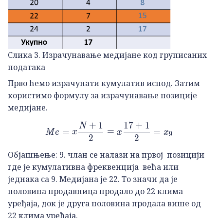
Слика 3. Израчунавање медијане код груписаних
података
Прво ћемо израчунати кумулатив испод. Затим
користимо формулу за израчунавање позиције
медијане.
+
1
17
+
1
N
Me=x\frac{N+1}{2}=x\f
=
=
=
M
e
x
x
x
9
2
2
Објашњење: 9. члан се налази на првој позицији
где је кумулативна фреквенција већа или
једнака са 9. Медијана је 22. То значи да је
половина продавница продало до 22 клима
уређаја, док је друга половина продала више од
22 клима уређаја.