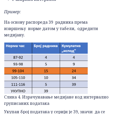
Пример:
На основу распореда 39 радника према
извршењу норме датом у табели, одредити
медијану.
Слика 4. Израчунавање медијане код интервално
груписаних података
Укупан број података у серији је 39, значи да се