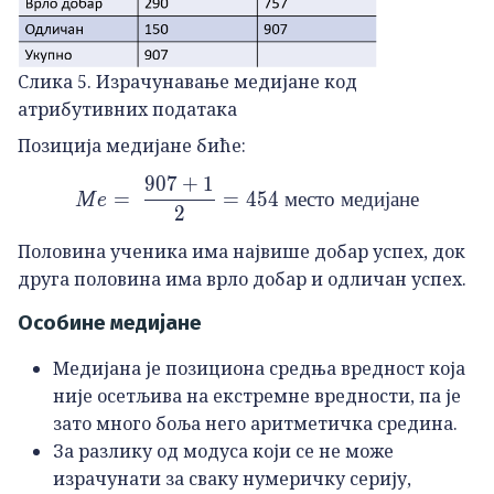
Слика 5. Израчунавање медијане код
атрибутивних података
Позиција медијане биће:
907
+
1
Me=\ \frac{907+1}{2}=45
=
=
454
место
медијане
M
e
2
Половина ученика има највише добар успех, док
друга половина има врло добар и одличан успех.
Особине медијане
Медијана је позициона средња вредност која
није осетљива на екстремне вредности, па је
зато много боља него аритметичка средина.
За разлику од модуса који се не може
израчунати за сваку нумеричку серију,