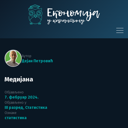
Skip
to
content
Економија у
карантину
Аутор
Дејан Петровић
Медијана
Објављено
7. фебруар 2024.
Објављено у
III разред
,
Статистика
Ознаке
статистика