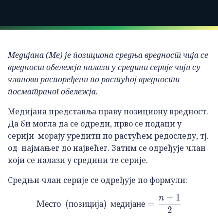
Медијана (Ме) је позициона средња вредност чија се
вредност обележја налази у средини серије чији су
чланови распоређени по растућој вредности
посматраног обележја.
Медијана представља праву позициону вредност.
Да би могла да се одреди, прво се подаци у
серији морају уредити по растућем редоследу, тј.
од најмањег до највећег. Затим се одређује члан
који се налази у средини те серије.
Средњи члан серије се одређује по формули:
+
1
n
Место\ \left(позиција\rig
Место
(
позиција
)
медијане
=
2