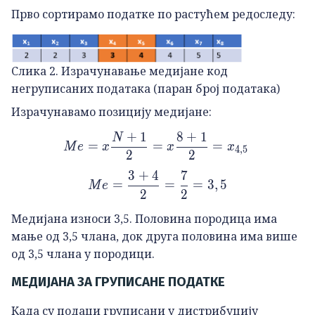
Прво сортирамо податке по растућем редоследу:
Слика 2. Израчунавање медијане код
негруписаних података (паран број података)
Израчунавамо позицију медијане:
+
1
8
+
1
N
Me=x\frac{N+1}{2}=x\f
=
=
=
M
e
x
x
x
4
,
5
2
2
3
+
4
7
Me=\frac{3+4}{2}=\frac
=
=
=
3
,
5
M
e
2
2
Медијана износи 3,5. Половина породица има
мање од 3,5 члана, док друга половина има више
од 3,5 члана у породици.
МЕДИЈАНА ЗА ГРУПИСАНЕ ПОДАТКЕ
Када су подаци груписани у дистрибуцију