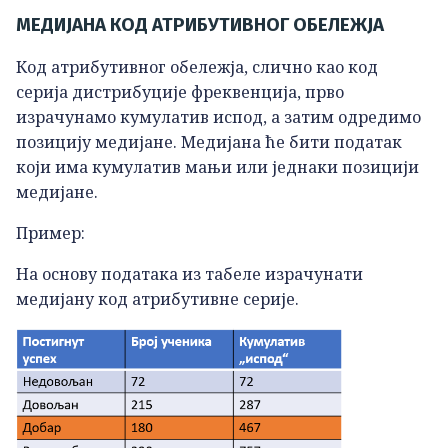
МЕДИЈАНА КОД АТРИБУТИВНОГ ОБЕЛЕЖЈА
Код атрибутивног обележја, слично као код
серија дистрибуције фреквенција, прво
израчунамо кумулатив испод, а затим одредимо
позицију медијане. Медијана ће бити податак
који има кумулатив мањи или једнаки позицији
медијане.
Пример:
На основу података из табеле израчунати
медијану код атрибутивне серије.