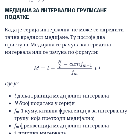
МЕДИЈАНА ЗА ИНТЕРВАЛНО ГРУПИСАНЕ
ПОДАТКЕ
Када је серија интервална, не може се одредити
тачна вредност медијане. Ту постоје два
приступа. Медијана се рачуна као средина
интервала или се рачуна по формули:
N
−
M=l+\frac{\frac{N}{2}-c
c
u
m
f
−
1
m
2
=
+
∗
M
l
i
f
m
Где је:
l
доња граница медијалног интервала
N
број података у серији
f
-1 кумулативна фреквенција за интервалну
m
групу која претходи медијалној
f
фреквенција медијалног интервала
m
i ширина интервала