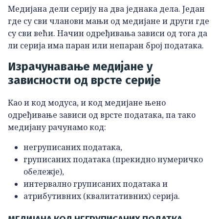
Медијана дели серију на два једнака дела. Један
где су сви чланови мањи од медијане и други где
су сви већи. Начин одређивања зависи од тога да
ли серија има паран или непаран број података.
Израчунавање медијане у
зависности од врсте серије
Као и код модуса, и код медијане њено
одређивање зависи од врсте података, па тако
медијану рачунамо код:
негруписаних података,
груписаних података (прекидно нумеричко
обележје),
интервално груписаних података и
атрибутивних (квалитативних) серија.