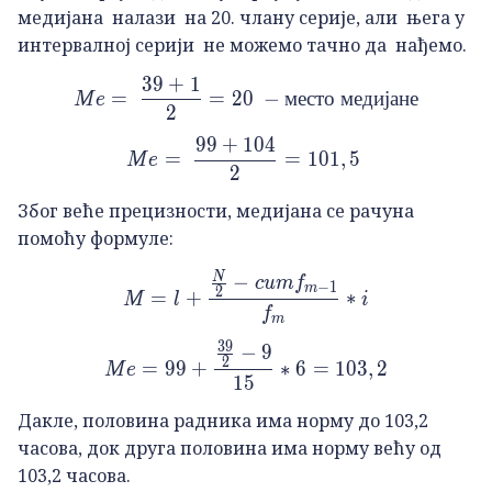
медијана налази на 20. члану серије, али њега у
интервалној серији не можемо тачно да нађемо.
39
+
1
Me=\ \frac{39+1}{2}=20\
=
=
20
−
место
медијане
M
e
2
99
+
104
Me=\ \frac{99+104}{2}=
=
=
101
,
5
M
e
2
Због веће прецизности, медијана се рачуна
помоћу формуле:
N
−
M=l+\frac{\frac{N}{2}-c
c
u
m
f
−
1
m
2
=
+
∗
M
l
i
f
m
39
−
9
Me=99+\frac{\frac{39}{2
2
=
99
+
∗
6
=
103
,
2
M
e
15
Дакле, половина радника има норму до 103,2
часова, док друга половина има норму већу од
103,2 часова.