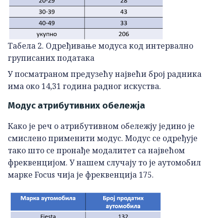
Табела 2. Одређивање модуса код интервално
груписаних података
У посматраном предузећу највећи број радника
има око 14,31 година радног искуства.
Модус атрибутивних обележја
Како је реч о атрибутивном обележју једино је
смислено применити модус. Модус се одређује
тако што се пронађе модалитет са највећом
фреквенцијом. У нашем случају то је аутомобил
марке Focus чија је фреквенција 175.