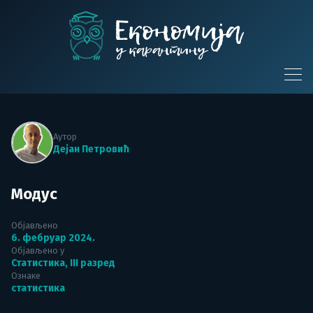
Skip
to
content
Економија у
карантину
Аутор
Дејан Петровић
Модус
Објављено
6. фебруар 2024.
Објављено у
Статистика
,
III разред
Ознаке
статистика