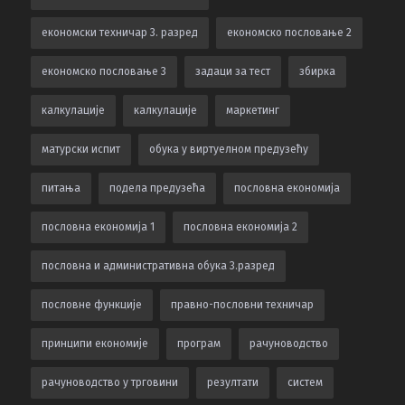
економски техничар 3. разред
економско пословање 2
економско пословање 3
задаци за тест
збирка
калкулацијe
калкулације
маркетинг
матурски испит
обука у виртуелном предузећу
питања
подела предузећа
пословна економија
пословна економија 1
пословна економија 2
пословна и административна обука 3.разред
пословне функције
правно-пословни техничар
принципи економије
програм
рачуноводство
рачуноводство у трговини
резултати
систем