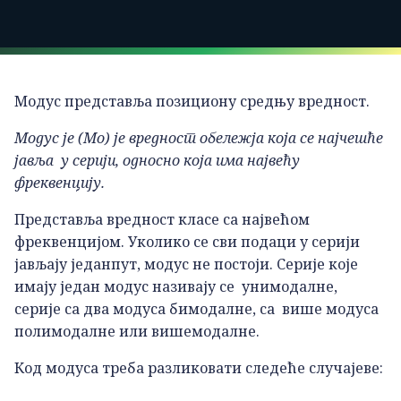
Модус представља позициону средњу вредност.
Модус је (Мо) је вредност обележја која се најчешће
јавља у серији, односно која има највећу
фреквенцију.
Представља вредност класе са највећом
фреквенцијом. Уколико се сви подаци у серији
јављају једанпут, модус не постоји. Серије које
имају један модус називају се унимодалне,
серије са два модуса бимодалне, са више модуса
полимодалне или вишемодалне.
Код модуса треба разликовати следеће случајеве: