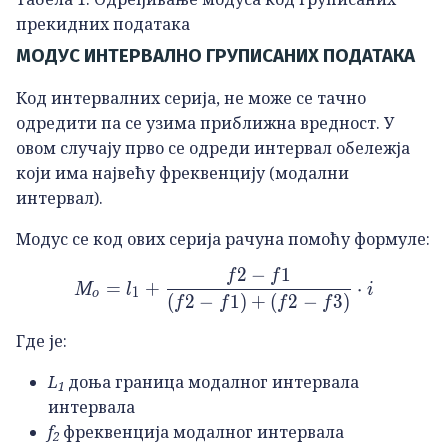
прекидних података
МОДУС ИНТЕРВАЛНО ГРУПИСАНИХ ПОДАТАКА
Код интервалних серија, не може се тачно
одредити па се узима приближна вредност. У
овом случају прво се одреди интервал обележја
који има највећу фреквенцију (модални
интервал).
Модус се код ових серија рачуна помоћу формуле:
2
−
1
f
f
M_o=l_1+\frac{f2-f1}{\left
=
+
⋅
M
l
i
1
o
(
2
−
1
)
+
(
2
−
3
)
f
f
f
f
Где је:
L
доња граница модалног интервала
1
интервала
f
фреквенција модалног интервала
2