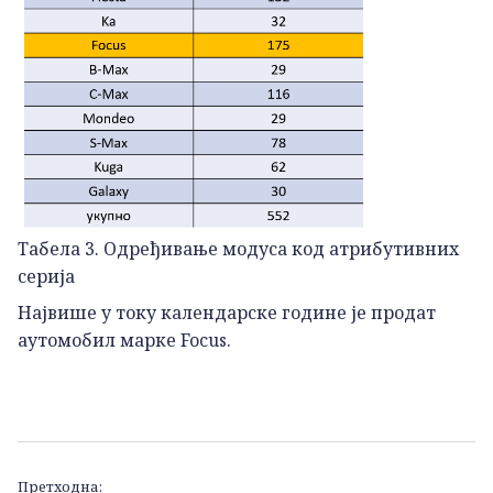
Табела 3. Одређивање модуса код атрибутивних
серија
Највише у току календарске године је продат
аутомобил марке Focus.
Кретање
Претходна: