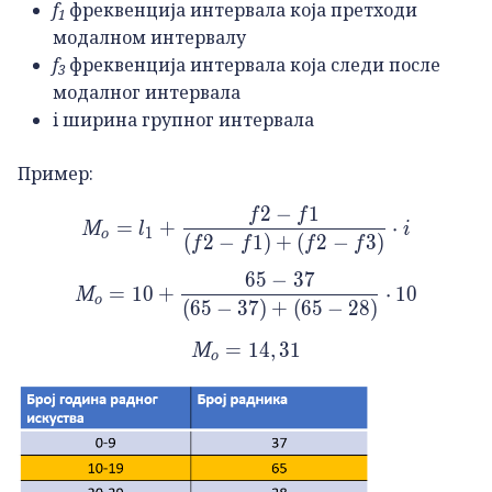
f
фреквенција интервала која претходи
1
модалном интервалу
f
фреквенција интервала која следи после
3
модалног интервала
i ширина групног интервала
Пример:
2
−
1
f
f
M_o=l_1+\frac{f2-f1}{\left
=
+
⋅
M
l
i
1
o
(
2
−
1
)
+
(
2
−
3
)
f
f
f
f
65
−
37
M_o=10+\frac{65-37}{\lef
=
10
+
⋅
10
M
o
(
65
−
37
)
+
(
65
−
28
)
=
M_o=14,31
14
,
31
M
o