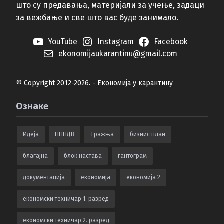
што су предавања, материјали за учење, задаци
за вежбање и све што вас буде занимало.
YouTube
Instagram
Facebook
ekonomijaukarantinu@gmail.com
© Copyright 2012-2026. - Економија у карантину
Ознаке
Идеја
ПППДВ
Тражња
бизнис план
благајна
блок настава
гантограм
документација
економија
економија 2
економски техничар 1. разред
економски техничар 2. разред