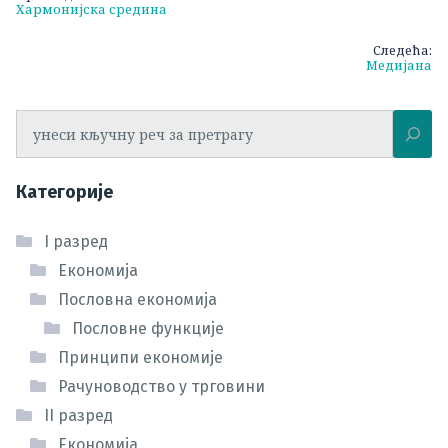
Хармонијска средина
чланка
Следећа:
Медијана
Претрага
Категорије
I разред
Економија
Пословна економија
Пословне функције
Принципи економије
Рачуноводство у трговини
II разред
Економија