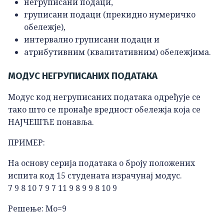
негруписани подаци,
груписани подаци (прекидно нумеричко
обележје),
интервално груписани подаци и
атрибутивним (квалитативним) обележјима.
МОДУС НЕГРУПИСАНИХ ПОДАТАКА
Модус код негруписаних података одређује се
тако што се пронађе вредност обележја која се
НАЈЧЕШЋЕ понавља.
ПРИМЕР:
На основу серија података о броју положених
испита код 15 студената израчунај модус.
7 9 8 10 7 9 7 11 9 8 9 9 8 10 9
Решење: Мо=9