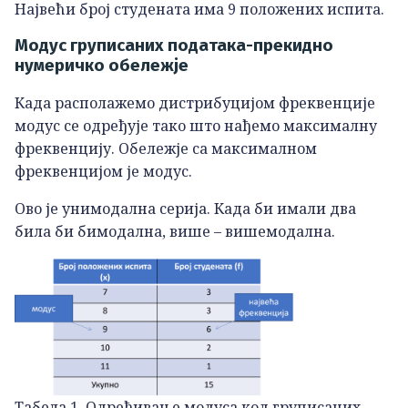
Највећи број студената има 9 положених испита.
Модус груписаних података-прекидно
нумеричко обележје
Када располажемо дистрибуцијом фреквенције
модус се одређује тако што нађемо максималну
фреквенцију. Обележје са максималном
фреквенцијом је модус.
Ово је унимодална серија. Када би имали два
била би бимодална, више – вишемодална.
Табела 1. Одређивање модуса код груписаних