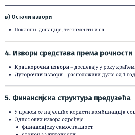
в) Остали извори
Поклони, донације, тестаменти и сл.
4. Извори средстава према рочности
Краткорочни извори
– доспевају у року краћем
Дугорочни извори
– расположиви дуже од 1 го
5. Финансијска структура предузећа
У пракси се најчешће користи
комбинација со
Однос ових извора одређује:
финансијску самосталност
степен задужености