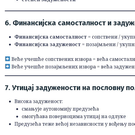
6. Финансијска самосталност и заду
Финансијска самосталност
= сопствени / укуп
Финансијска задуженост
= позајмљени / укупн
Веће учешће сопствених извора = већа самостал
Веће учешће позајмљених извора = већа задужен
7. Утицај задужености на пословну п
Висока задуженост:
смањује аутономију предузећа
омогућава повериоцима утицај на одлуке
Предузећа теже већој независности у вођењу п