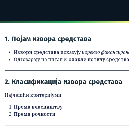
1. Појам извора средстава
Извори средстава
показују
порекло финансира
Одговарају на питање:
одакле потичу средства
2. Класификација извора средстава
Најчешћи критеријуми:
Према власништву
Према рочности