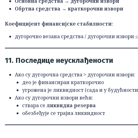
Основна средства → дугорочни извори
Обртна средства → краткорочни извори
Коефицијент финансијске стабилности:
дугорочно везана средства / дугорочни извори ≤
11. Последице неусклађености
Ако су дугорочна средства > дугорочни извори:
део је финансиран краткорочно
угрожена је ликвидност (сада и у будућности
Ако су дугорочни извори већи:
ствара се
ликвидна резерва
обезбеђује се трајна ликвидност