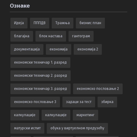
Ознаке
Идеја
ПППДВ
Тражња
бизнис план
благајна
блок настава
гантограм
документација
економија
економија 2
економски техничар 1. разред
економски техничар 2. разред
економски техничар 3. разред
економско пословање 2
економско пословање 3
задаци за тест
збирка
калкулацијe
калкулације
маркетинг
матурски испит
обука у виртуелном предузећу