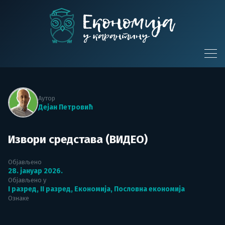
Skip
to
content
Економија у
карантину
Аутор
Дејан Петровић
Извори средстава (ВИДЕО)
Објављено
28. јануар 2026.
Објављено у
I разред
,
II разред
,
Економија
,
Пословна економија
Ознаке