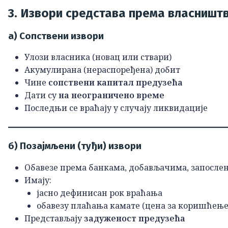
3. Извори средстава према власништ
а) Сопствени извори
Улози власника (новац или ствари)
Акумулирана (нераспоређена) добит
Чине
сопствени капитал предузећа
Дати су
на неограничено време
Последњи се враћају у случају ликвидације
б) Позајмљени (туђи) извори
Обавезе према банкама, добављачима, запослен
Имају:
јасно дефинисан рок враћања
обавезу плаћања камате (цена за коришћење
Представљају
задуженост предузећа