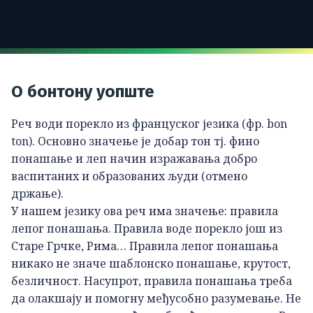
О бонтону уопште
Реч води порекло из француског језика (фр. bon
ton). Основно значење је добар тон тј. фино
понашање и леп начин изражавања добро
васпитаних и образованих људи (отмено
држање).
У нашем језику ова реч има значење: правила
лепог понашања. Правила воде порекло још из
Старе Грчке, Рима… Правила лепог понашања
никако не значе шаблонско понашање, крутост,
безличност. Насупрот, правила понашања треба
да олакшају и помогну међусобно разумевање. Не