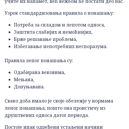
учите их напамет, већ вежбом ће постати део Вас.
Узрок стандардизовања правила о понашању:
Потреба за складом и лепотом односа,
Заштита слабијих и немоћнијих,
Брже решавање проблема,
Избегавање непотребних неспоразума.
Правила лепог понашања су:
Одабирана вековима,
Мењана,
Допуњавана.
Свако доба имало је своје обележје у нормама
лепог понашања, пошто она проистичу из
друштвених односа датог периода.
Постоје ипак одређени устаљени начини