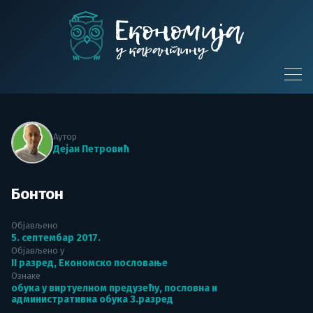
Skip
to
content
Економија у
карантину
Аутор
Дејан Петровић
Бонтон
Објављено
5. септембар 2017.
Објављено у
II разред
,
Економско пословање
Ознаке
обука у виртуелном предузећу
,
пословна и
административна обука 3.разред