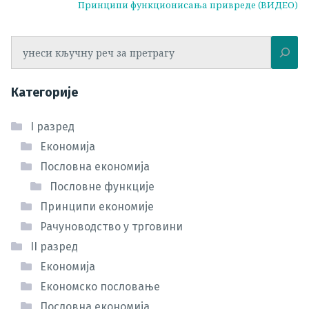
Принципи функционисања привреде (ВИДЕО)
Претрага
Категорије
I разред
Економија
Пословна економија
Пословне функције
Принципи економије
Рачуноводство у трговини
II разред
Економија
Економско пословање
Пословна економија