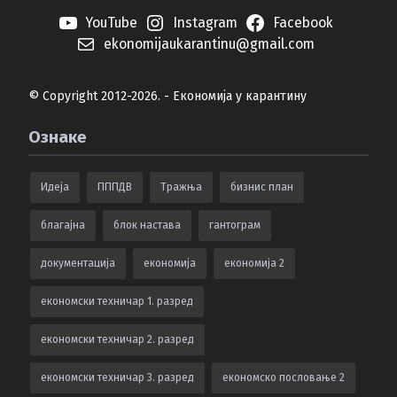
YouTube
Instagram
Facebook
ekonomijaukarantinu@gmail.com
© Copyright 2012-2026. - Економија у карантину
Ознаке
Идеја
ПППДВ
Тражња
бизнис план
благајна
блок настава
гантограм
документација
економија
економија 2
економски техничар 1. разред
економски техничар 2. разред
економски техничар 3. разред
економско пословање 2