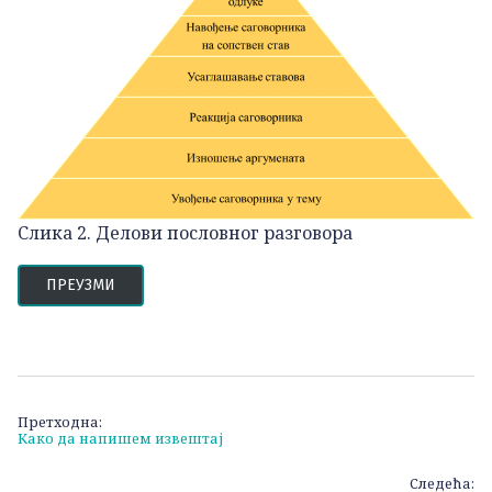
Слика 2. Делови пословног разговора
ПРЕУЗМИ
Кретање
Претходна:
Како да напишем извештај
чланка
Следећа: