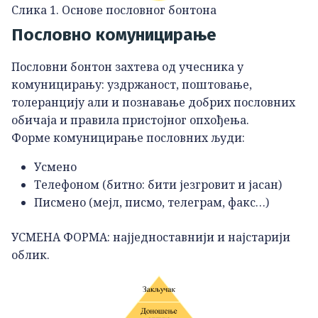
Слика 1. Основе пословног бонтона
Пословно комуницирање
Пословни бонтон захтева од учесника у
комуницирању: уздржаност, поштовање,
толеранцију али и познавање добрих пословних
обичаја и правила пристојног опхођења.
Форме комуницирање пословних људи:
Усмено
Телефоном (битно: бити језгровит и јасан)
Писмено (мејл, писмо, телеграм, факс…)
УСМЕНА ФОРМА: најједноставнији и најстарији
облик.