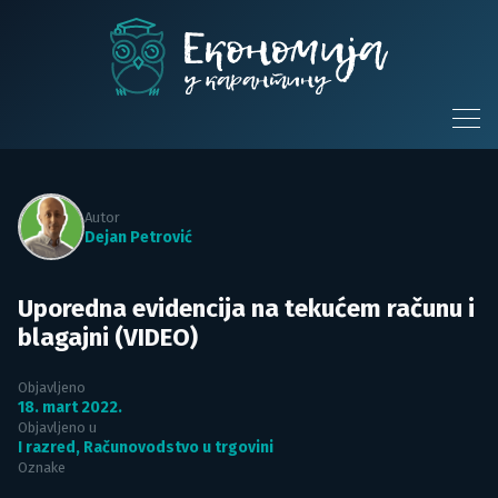
Skip
to
content
Ekonomija u
karantinu
Autor
Dejan Petrović
Uporedna evidencija na tekućem računu i
blagajni (VIDEO)
Objavljeno
18. mart 2022.
Objavljeno u
I razred
,
Računovodstvo u trgovini
Oznake