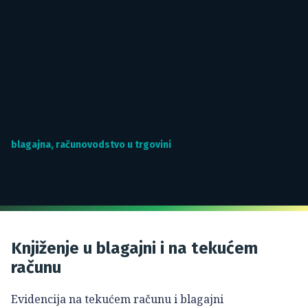
blagajna
,
računovodstvo u trgovini
Knjiženje u blagajni i na tekućem
računu
Evidencija na tekućem računu i blagajni