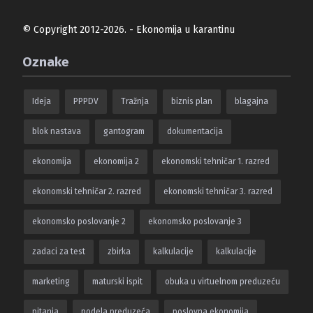
© Copyright 2012-2026. - Ekonomija u karantinu
Oznake
Ideja
PPPDV
Tražnja
biznis plan
blagajna
blok nastava
gantogram
dokumentacija
ekonomija
ekonomija 2
ekonomski tehničar 1. razred
ekonomski tehničar 2. razred
ekonomski tehničar 3. razred
ekonomsko poslovanje 2
ekonomsko poslovanje 3
zadaci za test
zbirka
kalkulacije
kalkulacije
marketing
maturski ispit
obuka u virtuelnom preduzeću
pitanja
podela preduzeća
poslovna ekonomija