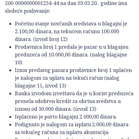
200-0000000001234-44 na dan 03.03.20.. godine ima
sledeće poslovanje:
Početno stanje novčanih sredstava u blagajni je
2.100,00 dinara, na tekućem računu 100.000
dinara. (izvod broj 12)
Prodavnica broj 1 predala je pazar u u blagajnu
preduzeća od 10.000,00 dinara. (nalog blagajne
10)
Iznos predatog pazara prodavnice broj 1 uplaćen
je nalogom za uplatu na tekući račun (nalog
blagajne 15, izvod 13)
Banka izvodom izveštava da je u korist preduzeća
prenela odobren kredit za obrtna sredstva u
iznosu od 30.000 dinara. (izvod 13)
Isplaćeno je porto blagajni 2.000,00 dinara.
Podignuto je nalogom za isplatu 2.000,00 dinara
sa tekućeg računa za isplatu akontacija.