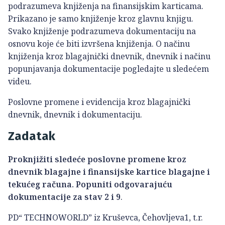
podrazumeva knjiženja na finansijskim karticama.
Prikazano je samo knjiženje kroz glavnu knjigu.
Svako knjiženje podrazumeva dokumentaciju na
osnovu koje će biti izvršena knjiženja. O načinu
knjiženja kroz blagajnički dnevnik, dnevnik i načinu
popunjavanja dokumentacije pogledajte u sledećem
videu.
Poslovne promene i evidencija kroz blagajnički
dnevnik, dnevnik i dokumentaciju.
Zadatak
Proknjižiti sledeće poslovne promene kroz
dnevnik blagajne i finansijske kartice blagajne i
tekućeg računa. Popuniti odgovarajuću
dokumentacije za stav 2 i 9
.
PD“ TECHNOWORLD” iz Kruševca, Čehovljeva1, t.r.