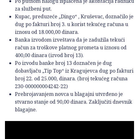
Po putnom nalogu isplaćena je akontacija radniku
za službeni put.
Kupac, preduzeće „Dingo“ , Kruševac, doznačilo je
dug po fakturi broj 3. u korist tekućeg računa u
iznosu od 18.000,00 dinara.
Banka izvodom izveštava da je zadužila tekući
račun za troškove platnog prometa u iznosu od
400,00 dinara (izvod broj 13).
Po izvodu banke broj 13 doznačen je dug
dobavljaču „Tip Top“ iz Kragujevca dug po fakturi
broj 22. od 25.000, dinara. (broj tekućeg računa
230-000000004242-22)
Prebrojavanjem novca u blagajni utvrđeno je
stvarno stanje od 90,00 dinara. Zaključiti dnevnik
blagajne.