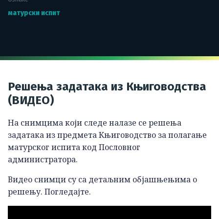
матурски испит
Решења задатака из Књиговодства
(ВИДЕО)
На снимцима који следе налазе се решења
задатака из предмета Књиговодство за полагање
матурског испита код Пословног
администратора.
Видео снимци су са детаљним објашњењима о
решењу. Погледајте.