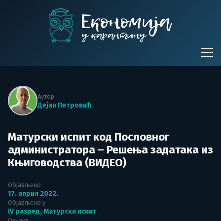
Skip
to
content
Економија у
карантину
Аутор
Дејан Петровић
Матурски испит код Пословног
администратора – Решења задатака из
Књиговодства (ВИДЕО)
Објављено
17. април 2022.
Објављено у
IV разред
,
Матурски испит
Ознаке