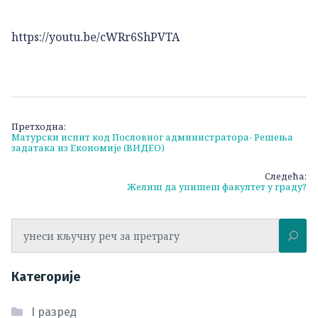
https://youtu.be/cWRr6ShPVTA
Кретање
Претходна:
Матурски испит код Пословног администратора- Решења
чланка
задатака из Економије (ВИДЕО)
Следећа:
Желиш да упишеш факултет у граду?
Претрага
Категорије
I разред