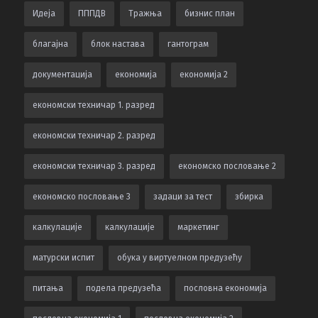
Идеја
ПППДВ
Тражња
бизнис план
благајна
блок настава
гантограм
документација
економија
економија 2
економски техничар 1. разред
економски техничар 2. разред
економски техничар 3. разред
економско пословање 2
економско пословање 3
задаци за тест
збирка
калкулацијe
калкулације
маркетинг
матурски испит
обука у виртуелном предузећу
питања
подела предузећа
пословна економија