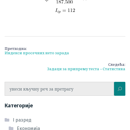
Кретање
Претходна:
Индекси просечних нето зарада
чланка
Следећа:
Задаци за припрему теста – Статистика
Претрага
Категорије
I разред
Економија