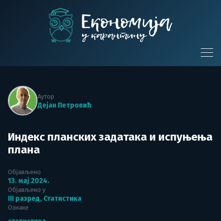
Skip
to
content
Економија у
карантину
Аутор
Дејан Петровић
Индекс планских задатака и испуњења
плана
Објављено
13. мај 2024.
Објављено у
III разред
,
Статистика
Ознаке