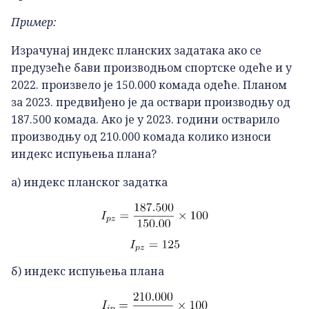
Пример:
Израчунај индекс планских задатака ако се
предузеће бави производњом спортске одеће и у
2022. произвело је 150.000 комада одеће. Планом
за 2023. предвиђено је да оствари производњу од
187.500 комада. Ако је у 2023. години остварило
производњу од 210.000 комада колико износи
индекс испуњења плана?
а) индекс планског задатка
б) индекс испуњења плана