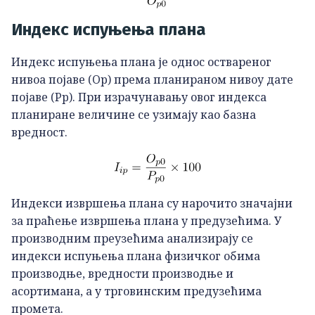
Индекс испуњења плана
Индекс испуњења плана је однос оствареног
нивоа појаве (Op) према планираном нивоу дате
појаве (Pp). При израчунавању овог индекса
планиране величине се узимају као базна
вредност.
Индекси извршења плана су нарочито значајни
за праћење извршења плана у предузећима. У
производним преузећима анализирају се
индекси испуњења плана физичког обима
производње, вредности производње и
асортимана, а у трговинским предузећима
промета.