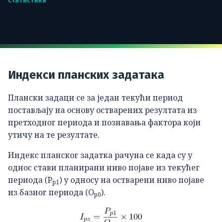
статистика
Индекси планских задатака
Плански задаци се за један текући период
постављају на основу остварених резултата из
претходног периода и познавања фактора који
утичу на те резултате.
Индекс планског задатка рачуна се када су у
однос стави планирани ниво појаве из текућег
периода (P
) у односу на остварени ниво појаве
p1
из базног периода (O
).
p0