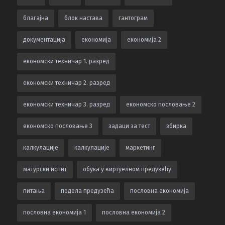
благајна
блок настава
гантограм
документација
економија
економија 2
економски техничар 1. разред
економски техничар 2. разред
економски техничар 3. разред
економско пословање 2
економско пословање 3
задаци за тест
збирка
калкулацијe
калкулације
маркетинг
матурски испит
обука у виртуелном предузећу
питања
подела предузећа
пословна економија
пословна економија 1
пословна економија 2