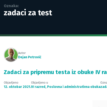
Oznaka:
zadaci za test
Autor
Dejan Petrović
Zadaci za pripremu testa iz obuke IV r
Objavljeno
Objavljeno u
Ozn
12. oktobar 2021.
IV razred
,
Poslovna i administrativna obuka
zada