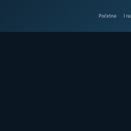
Početna
I r