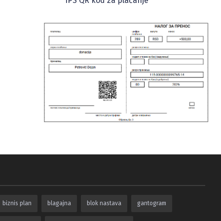
IPS QR kod za plaćanje
biznis plan
blagajna
blok nastava
gantogram