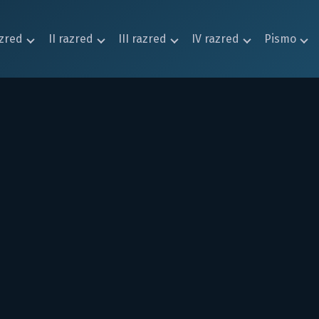
azred
II razred
III razred
IV razred
Pismo