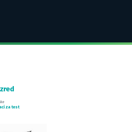
azred
ake
ci za test