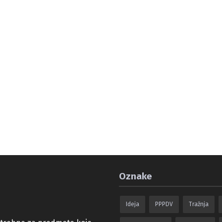
Oznake
Ideja
PPPDV
Tražnja