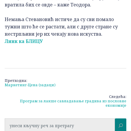
вратила бих се овде – каже Теодора.
Немања Стевановић истиче да су сви помало
тужни што ће се растати, али с друге стране су
нестрпљиви јер их чекају нова искуства.
Линк ка БЛИЦУ
Кретање
Претходна:
Маркетинг-Цена (задаци)
чланка
Следећа:
Програм за лакше савладавање градива из пословне
економије
Претрага