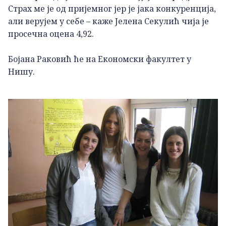
Страх ме је од пријемног јер је јака конкуренција,
али верујем у себе – каже Јелена Секулић чија је
просечна оцена 4,92.
Бојана Раковић ће на Економски факултет у
Нишу.