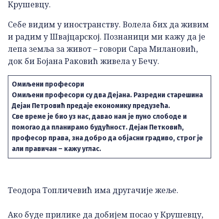
Крушевцу.
Себе видим у иностранству. Волела бих да живим
и радим у Швајцарској. Познаници ми кажу да је
лепа земља за живот – говори Сара Милановић,
док би Бојана Раковић живела у Бечу.
Омиљени професори
Омиљени професори су два Дејана. Разредни старешина
Дејан Петровић предаје економику предузећа.
Све време је био уз нас, давао нам је пуно слободе и
помогао да планирамо будућност. Дејан Петковић,
професор права, зна добро да објасни градиво, строг је
али правичан – кажу углас.
Теодора Топличевић има другачије жеље.
Ако буде прилике да добијем посао у Крушевцу,