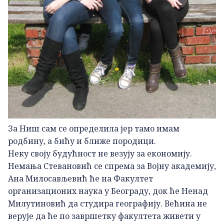
За Ниш сам се определила јер тамо имам
родбину, а бићу и ближе породици.
Неку своју будућност не везују за економију.
Немања Стевановић се спрема за Војну академију,
Ана Милосављевић ће на Факултет
организационих наука у Београду, док ће Ненад
Милутиновић да студира географију. Већина не
верује да ће по завршетку факултета живети у