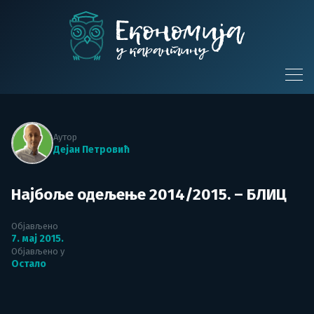
Skip
to
content
Економија у
карантину
Аутор
Дејан Петровић
Најбоље одељење 2014/2015. – БЛИЦ
Објављено
7. мај 2015.
Објављено у
Остало