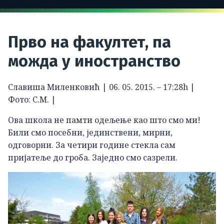
Прво на факултет, па
можда у иностранство
Славиша Миленковић | 06. 05. 2015. – 17:28h |
Фото: С.М. |
Ова школа не памти одељење као што смо ми!
Били смо посебни, јединствени, мирни,
одговорни. За четири године стекла сам
пријатеље до гроба. Заједно смо сазрели.