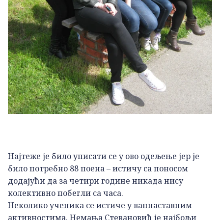
Најтеже је било уписати се у ово одељење јер је
било потребно 88 поена – истичу са поносом
додајући да за четири године никада нису
колективно побегли са часа.
Неколико ученика се истиче у ваннаставним
активностима. Немања Стевановић је најбољи