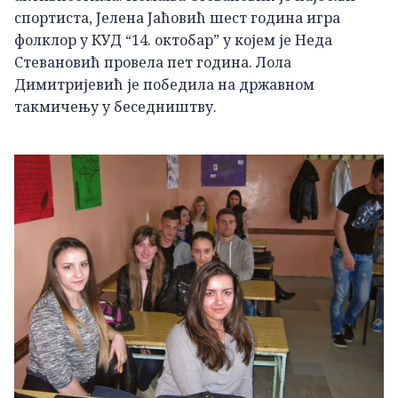
спортиста, Јелена Јаћовић шест година игра
фолклор у КУД “14. октобар” у којем је Неда
Стевановић провела пет година. Лола
Димитријевић је победила на државном
такмичењу у беседништву.