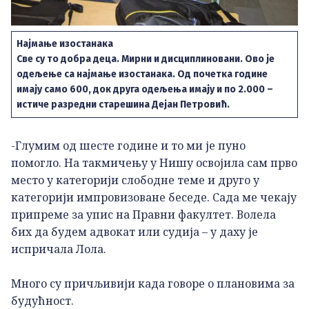
Најмање изостанака
Све су то добра деца. Мирни и дисциплиновани. Ово је
одељење са најмање изостанака. Од почетка године
имају само 600, док друга одељења имају и по 2.000 –
истиче разредни старешина Дејан Петровић.
-Глумим од шесте године и то ми је пуно
помогло. На такмичењу у Нишу освојила сам прво
место у категорији слободне теме и друго у
категорији импровизоване беседе. Сада ме чекају
припреме за упис на Правни факултет. Волела
бих да будем адвокат или судија – у даху је
испричала Лола.
Много су причљивији када говоре о плановима за
будућност.