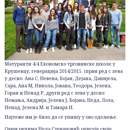
Матуранти 4/4 Економско трговинске школе у
Крушевцу, генерација 2014/2015. (први ред с лева
у десно: Ана С, Невена, Бојан, Дејана, Данијела,
Сара, Ана М, Никола, Јована, Теодора, Јелена,
Горан и Ненад Р, други ред с лева у десно:
Немања, Андрија, Јелена Ј, Бојана, Неда, Лола,
Ненад, Јелена М. и Тамара Н.
Најтеже им је било да се упишу у ово одељење.
Овим речима Неда Стевановић описује своје