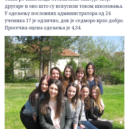
другаре и оно што су искусили током школовања.
У одељењу пословних администратора од 24
ученика 17 је одлично, док је седморо врло добро.
Просечна оцена одељења је 4,34.