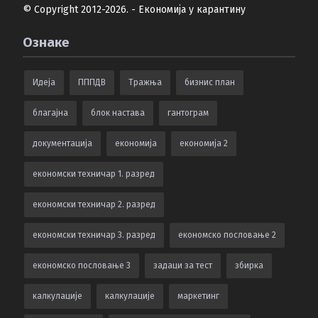
© Copyright 2012-2026. - Економија у карантину
Ознаке
Идеја
ПППДВ
Тражња
бизнис план
благајна
блок настава
гантограм
документација
економија
економија 2
економски техничар 1. разред
економски техничар 2. разред
економски техничар 3. разред
економско пословање 2
економско пословање 3
задаци за тест
збирка
калкулацијe
калкулације
маркетинг