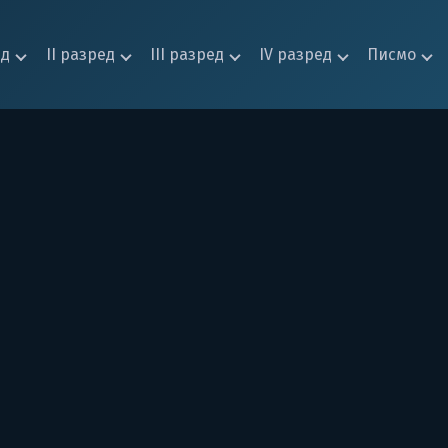
ед
II разред
III разред
IV разред
Писмо