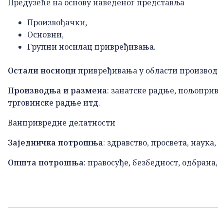
Предузеће на основу наведеног представља
Произвођачки
,
Основни,
Групни носилац привређивања.
Остали носиоци
привређивања у области производ
Производња и размена
: занатске радње, пољопри
трговинске радње итд.
Ванпривредне делатности
Заједничка потрошња
: здравство, просвета, наука,
Општа потрошња
: правосуђе, безбедност, одбрана