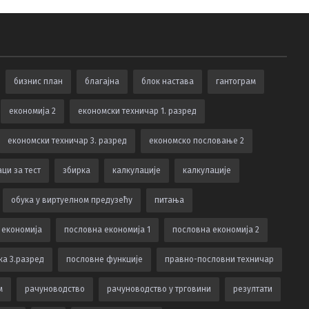
бизнис план
благајна
блок настава
гантограм
економија 2
економски техничар 1. разред
економски техничар 3. разред
економско пословање 2
ци за тест
збирка
калкулацијe
калкулације
обука у виртуелном предузећу
питања
 економија
пословна економија 1
пословна економија 2
ка 3.разред
пословне функције
правно-пословни техничар
м
рачуноводство
рачуноводство у трговини
резултати