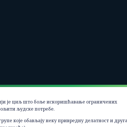
чији је циљ што боље искоришћавање ограничених
вољити људске потребе.
упе које обављају неку привредну делатност и друга