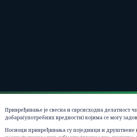
Привређивање је свесна и сврсисходна делатност 
добара(употребних вредности) којима се могу задо
Носиоци привређивања су појединци и друштвене гр