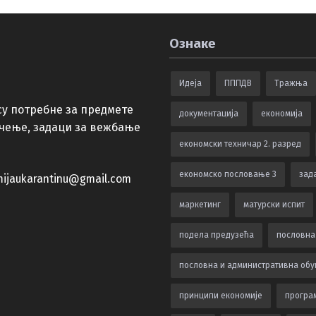
Ознаке
Идеја
ПППДВ
Тражња
су потребне за предмете
документација
економија
учење, задаци за вежбање
економски техничар 2. разред
економско пословање 3
зада
ijaukarantinu@gmail.com
маркетинг
матурски испит
подела предузећа
пословна
пословна и административна обу
принципи економије
програ