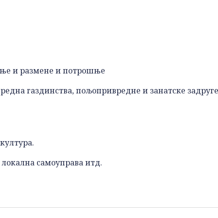
ње и размене и потрошње
вредна газдинства, пољопривредне и занатске задруге
 култура.
, локална самоуправа итд.