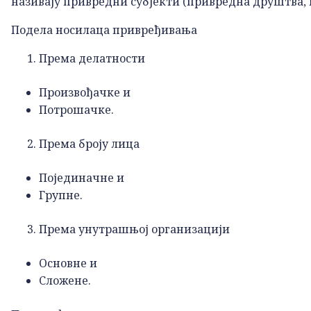
називају привредни субјекти (привредна друштва, 
Подела носилаца привређивања
Према делатности
Произвођачке и
Потрошачке.
Према броју лица
Појединачне и
Групне.
Према унутрашњој организацији
Основне и
Сложене.