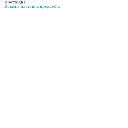
Претходна:
Кретање
Појам и настанак предузећа
чланка