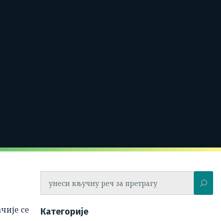
Претрага
чије се
Категорије