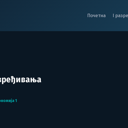
Почетна
I разр
у
вређивања
номија 1