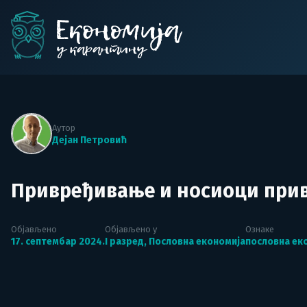
Skip
to
content
Економија у карантин
Аутор
Дејан Петровић
Привређивање и носиоци при
Објављено
Објављено у
Ознаке
17. септембар 2024.
I разред
,
Пословна економија
пословна еко