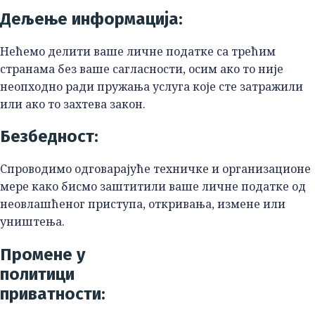
Дељење информација:
Нећемо делити ваше личне податке са трећим
странама без ваше сагласности, осим ако то није
неопходно ради пружања услуга које сте затражили
или ако то захтева закон.
Безбедност:
Спроводимо одговарајуће техничке и организационе
мере како бисмо заштитили ваше личне податке од
неовлашћеног приступа, откривања, измене или
уништења.
Промене у
политици
приватности: