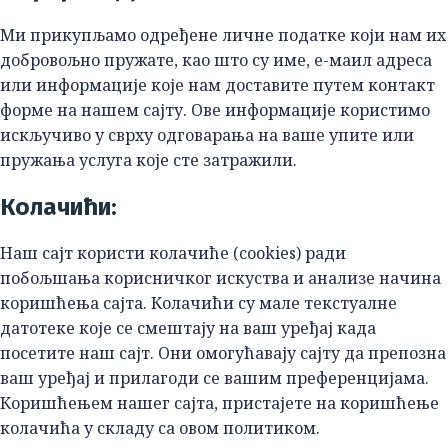
Ми прикупљамо одређене личне податке који нам их
добровољно пружате, као што су име, е-маил адреса
или информације које нам доставите путем контакт
форме на нашем сајту. Ове информације користимо
искључиво у сврху одговарања на ваше упите или
пружања услуга које сте затражили.
Колачићи:
Наш сајт користи колачиће (cookies) ради
побољшања корисничког искуства и анализе начина
коришћења сајта. Колачићи су мале текстуалне
датотеке које се смештају на ваш уређај када
посетите наш сајт. Они омогућавају сајту да препозна
ваш уређај и прилагоди се вашим преференцијама.
Коришћењем нашег сајта, пристајете на коришћење
колачића у складу са овом политиком.