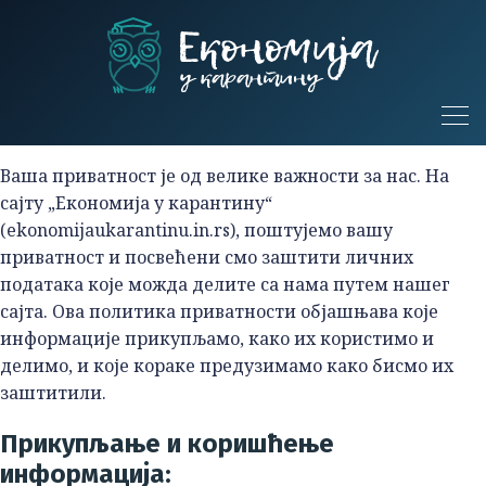
Skip
to
content
Економија у
карантину
Ваша приватност је од велике важности за нас. На
сајту „Економија у карантину“
(ekonomijaukarantinu.in.rs), поштујемо вашу
приватност и посвећени смо заштити личних
података које можда делите са нама путем нашег
сајта. Ова политика приватности објашњава које
информације прикупљамо, како их користимо и
делимо, и које кораке предузимамо како бисмо их
заштитили.
Прикупљање и коришћење
информација: