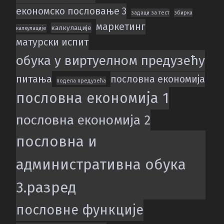
економско пословање 3
задаци за тест
збирка
маркетинг
калкулације
калкулацијe
матурски испит
обука у виртуелном предузећу
питања
пословна економија
подела предузећа
пословна економија 1
пословна економија 2
пословна и
административна обука
3.разред
пословне функције