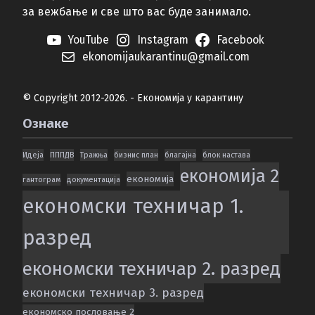
за вежбање и све што вас буде занимало.
YouTube
Instagram
Facebook
ekonomijaukarantinu@gmail.com
© Copyright 2012-2026. - Економија у карантину
Ознаке
Идеја
ПППДВ
Тражња
бизнис план
благајна
блок настава
економија 2
економија
гантограм
документација
економски техничар 1.
разред
економски техничар 2. разред
економски техничар 3. разред
економско пословање 2