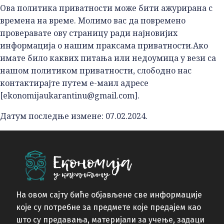
Ова политика приватности може бити ажурирана с
времена на време. Молимо вас да повремено
проверавате ову страницу ради најновијих
информација о нашим праксама приватности.Ако
имате било каквих питања или недоумица у вези са
нашом политиком приватности, слободно нас
контактирајте путем е-маил адресе
[ekonomijaukarantinu@gmail.com].
Датум последње измене: 07.02.2024.
На овом сајту биће објављене све информације
које су потребне за предмете које предајем као
што су предавања, материјали за учење, задаци