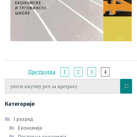
Навигација
Претходна
1
2
3
4
по
Претрага
страници
Категорије
I разред
Економија
Пословна економија