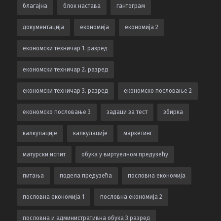
благајна
блок настава
гантограм
документација
економија
економија 2
економски техничар 1. разред
економски техничар 2. разред
економски техничар 3. разред
економско пословање 2
економско пословање 3
задаци за тест
збирка
калкулацијe
калкулације
маркетинг
матурски испит
обука у виртуелном предузећу
питања
подела предузећа
пословна економија
пословна економија 1
пословна економија 2
пословна и административна обука 3.разред