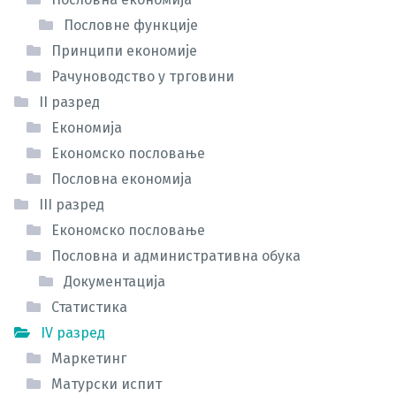
Пословне функције
Принципи економије
Рачуноводство у трговини
II разред
Економија
Економско пословање
Пословна економија
III разред
Економско пословање
Пословна и административна обука
Документација
Статистика
IV разред
Маркетинг
Матурски испит