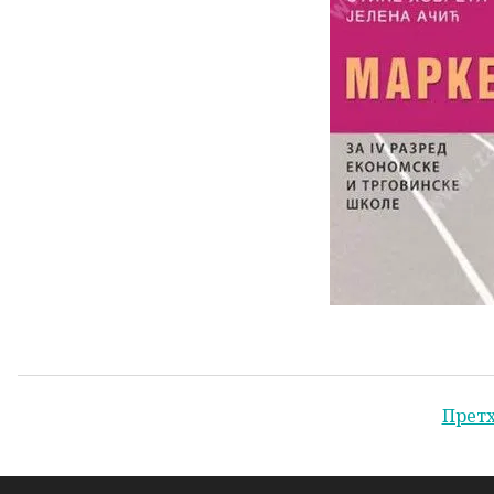
Навигација
Прет
по
страници