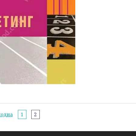
ходна
1
2