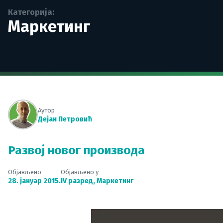
Категорија:
Маркетинг
Аутор
Дејан Петровић
Развој новог производа
Објављено
Објављено у
28. јануар 2015.
IV разред
,
Маркетинг