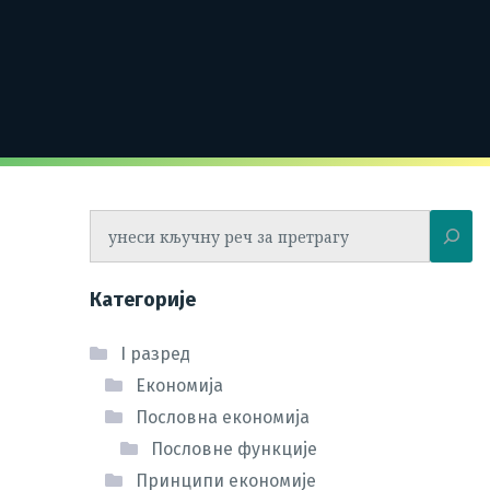
Претрага
Категорије
I разред
Економија
Пословна економија
Пословне функције
Принципи економије