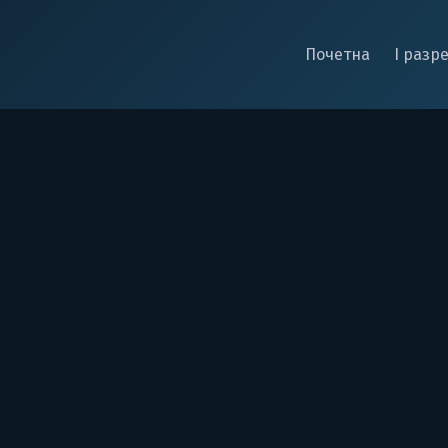
Почетна
I разр
у