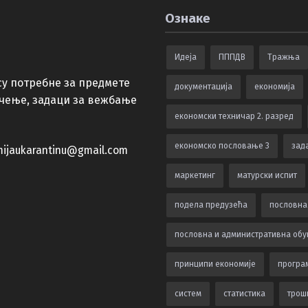
Ознаке
Идеја
ПППДВ
Тражња
су потребне за предмете
документација
економија
учење, задаци за вежбање
економски техничар 2. разред
економско пословање 3
зада
ijaukarantinu@gmail.com
маркетинг
матурски испит
подела предузећа
пословна
пословна и административна обу
принципи економије
програ
систем
статистика
трош