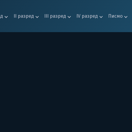
ед
II разред
III разред
IV разред
Писмо