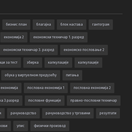
бизнис план
благајна
блок настава
гантограм
економија 2
економски техничар 1. разред
економски техничар 3. разред
економско пословање 2
ци за тест
збирка
калкулацијe
калкулације
обука у виртуелном предузећу
питања
 економија
пословна економија 1
пословна економија 2
ка 3.разред
пословне функције
правно-пословни техничар
м
рачуноводство
рачуноводство у трговини
резултати
кови
упис
физички производ